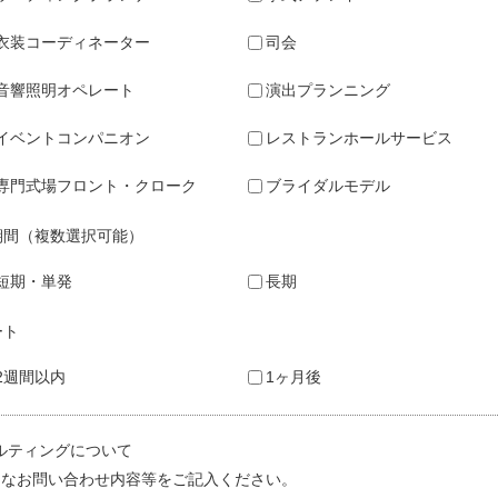
衣装コーディネーター
司会
音響照明オペレート
演出プランニング
イベントコンパニオン
レストランホールサービス
専門式場フロント・クローク
ブライダルモデル
期間（複数選択可能）
短期・単発
長期
ート
2週間以内
1ヶ月後
ルティングについて
的なお問い合わせ内容等をご記入ください。